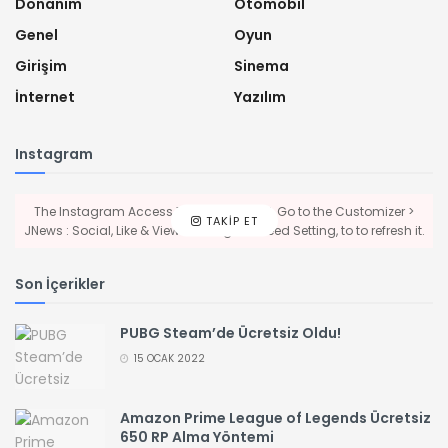
Donanım
Otomobil
Genel
Oyun
Girişim
Sinema
İnternet
Yazılım
Instagram
The Instagram Access Token is expired, Go to the Customizer >
TAKIP ET
JNews : Social, Like & View > Instagram Feed Setting, to to refresh it.
Son İçerikler
PUBG Steam’de Ücretsiz Oldu!
15 OCAK 2022
Amazon Prime League of Legends Ücretsiz
650 RP Alma Yöntemi