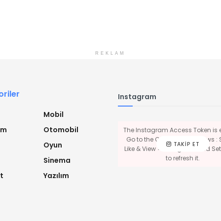
REKLAM
riler
Instagram
Mobil
ım
Otomobil
The Instagram Access Token is e
Go to the Customizer > JNews : 
TAKIP ET
Oyun
Like & View > Instagram Feed Sett
to refresh it.
Sinema
t
Yazılım