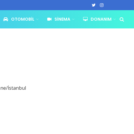
OTOMOBIL
SINEMA
DONANIM
ane/İstanbul