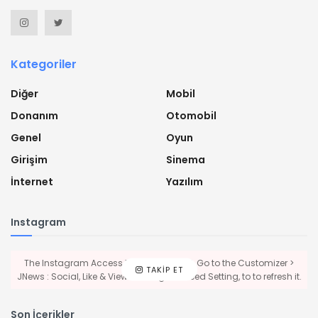
Kategoriler
Diğer
Mobil
Donanım
Otomobil
Genel
Oyun
Girişim
Sinema
İnternet
Yazılım
Instagram
The Instagram Access Token is expired, Go to the Customizer >
TAKIP ET
JNews : Social, Like & View > Instagram Feed Setting, to to refresh it.
Son İçerikler