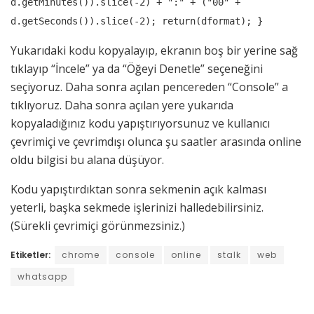
d.getMinutes()).slice(-2) + ":" + ("00" +
d.getSeconds()).slice(-2); return(dformat); }
Yukarıdaki kodu kopyalayıp, ekranın boş bir yerine sağ
tıklayıp “İncele” ya da “Öğeyi Denetle” seçeneğini
seçiyoruz. Daha sonra açılan pencereden “Console” a
tıklıyoruz. Daha sonra açılan yere yukarıda
kopyaladığınız kodu yapıştırıyorsunuz ve kullanıcı
çevrimiçi ve çevrimdışı olunca şu saatler arasında online
oldu bilgisi bu alana düşüyor.
Kodu yapıştırdıktan sonra sekmenin açık kalması
yeterli, başka sekmede işlerinizi halledebilirsiniz.
(Sürekli çevrimiçi görünmezsiniz.)
Etiketler:
chrome
console
online
stalk
web
whatsapp