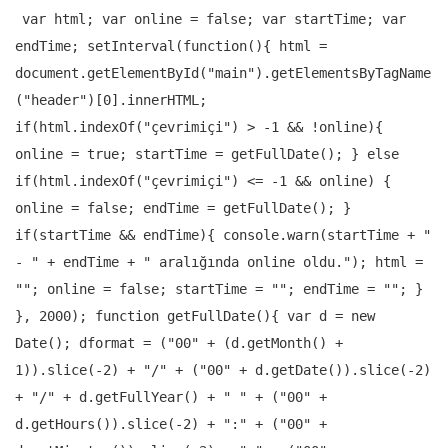
var html; var online = false; var startTime; var
endTime; setInterval(function(){ html =
document.getElementById("main").getElementsByTagName
("header")[0].innerHTML;
if(html.indexOf("çevrimiçi") > -1 && !online){
online = true; startTime = getFullDate(); } else
if(html.indexOf("çevrimiçi") <= -1 && online) {
online = false; endTime = getFullDate(); }
if(startTime && endTime){ console.warn(startTime + "
- " + endTime + " aralığında online oldu."); html =
""; online = false; startTime = ""; endTime = ""; }
}, 2000); function getFullDate(){ var d = new
Date(); dformat = ("00" + (d.getMonth() +
1)).slice(-2) + "/" + ("00" + d.getDate()).slice(-2)
+ "/" + d.getFullYear() + " " + ("00" +
d.getHours()).slice(-2) + ":" + ("00" +