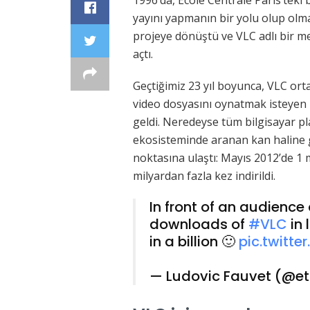
1996’da, Ecole Centrale Paris’teki 
yayını yapmanın bir yolu olup olma
projeye dönüştü ve VLC adlı bir m
açtı.
Geçtiğimiz 23 yıl boyunca, VLC or
video dosyasını oynatmak isteyen k
geldi. Neredeyse tüm bilgisayar p
ekosisteminde aranan kan haline 
noktasına ulaştı: Mayıs 2012’de 1 m
milyardan fazla kez indirildi.
In front of an audience
downloads of
#VLC
in 
in a billion 🙂
pic.twitt
— Ludovic Fauvet (@et