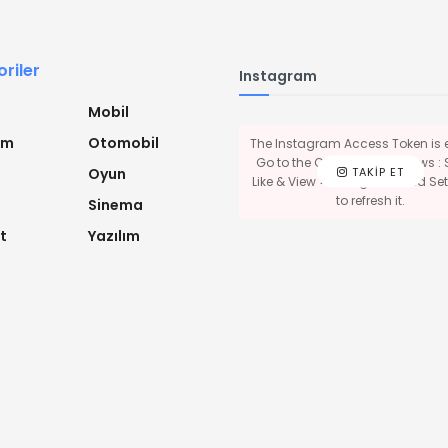
riler
Instagram
Mobil
ım
Otomobil
The Instagram Access Token is e
Go to the Customizer > JNews : 
TAKIP ET
Oyun
Like & View > Instagram Feed Sett
to refresh it.
Sinema
t
Yazılım