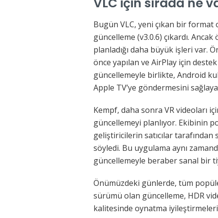
VLC için sırada ne v
Bugün VLC, yeni çıkan bir format 
güncelleme (v3.0.6) çıkardı. Ancak
planladığı daha büyük işleri var. 
önce yapılan ve AirPlay için deste
güncellemeyle birlikte, Android kul
Apple TV’ye göndermesini sağlayac
Kempf, daha sonra VR videoları iç
güncellemeyi planlıyor. Ekibinin po
geliştiricilerin satıcılar tarafın
söyledi. Bu uygulama aynı zamanda 
güncellemeyle beraber sanal bir tiy
Önümüzdeki günlerde, tüm popüler
sürümü olan güncelleme, HDR vide
kalitesinde oynatma iyileştirmele