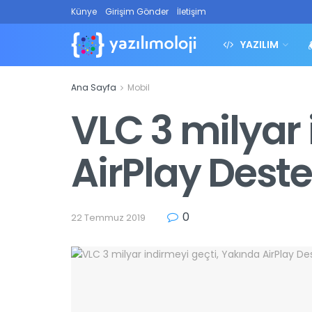
Künye
Girişim Gönder
İletişim
YAZILIM
Ana Sayfa
Mobil
VLC 3 milyar 
AirPlay Dest
0
22 Temmuz 2019