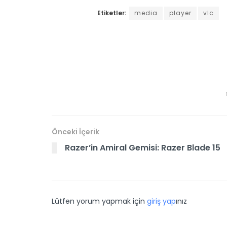
Etiketler:
media
player
vlc
Önceki İçerik
Razer’in Amiral Gemisi: Razer Blade 15
Lütfen yorum yapmak için
giriş yap
ınız