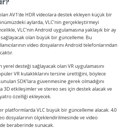
ar?
olan AV1’de HDR videolara destek ekleyen küçük bir
 önümüzdeki aylarda, VLC’nin gerçekleştirmeyi
Öncelikle, VLC’nin Android uygulamasına yaklaşık bir ay
k sağlayacak olan büyük bir güncelleme. Bu
lanıcılarının video dosyalarını Android telefonlarından
aktır.
in yerel desteği sağlayacak olan VR uygulamasını
püler VR kulaklıklarını tersine ürettiğini, böylece
dan sunulan SDK’lara güvenmesine gerek olmadığını
3D etkileşimler ve stereo ses için destek alacak ve
atro özelliği ekleyecek.
 platformlarda VLC büyük bir güncelleme alacak. 4.0
o dosyalarının ölçeklendirilmesinde ve video
ride beraberinde sunacak.