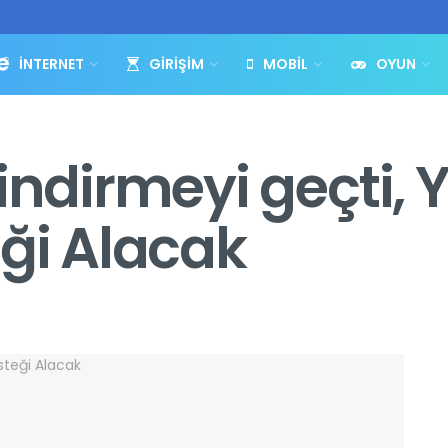
İNTERNET
GIRIŞIM
MOBIL
OYUN
indirmeyi geçti,
eği Alacak