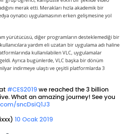
bir grup öğrenci, kampüste etkin bir şekilde video
dığını merak etti. Merakları hızla akademik bir
edya oynatıcı uygulamasının erken gelişmesine yol
tam yürütücüsü, diğer programların desteklemediği bir
ullanıcılara yardım eli uzatan bir uygulama adı haline
latformlarında kullanılabilen VLC, uygulamalar
geldi. Ayrıca bugünlerde, VLC başka bir dönüm
ilyar indirmeye ulaştı ve çeşitli platformlarda 3
 at
#CES2019
we reached the 3 billion
live. What an amazing journey! See you
er.com/sncDsiQ1J3
ixxx)
10 Ocak 2019