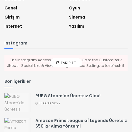
Genel
Oyun
Girişim
Sinema
İnternet
Yazılım
Instagram
The Instagram Access Token is expired, Go to the Customizer >
TAKIP ET
JNews : Social, Like & View > Instagram Feed Setting, to to refresh it.
Son İçerikler
PUBG Steam’de Ücretsiz Oldu!
15 OCAK 2022
Amazon Prime League of Legends Ücretsiz
650 RP Alma Yöntemi