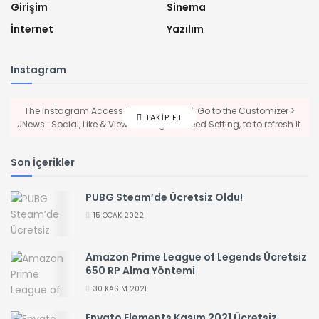
Girişim
Sinema
İnternet
Yazılım
Instagram
The Instagram Access Token is expired, Go to the Customizer >
TAKIP ET
JNews : Social, Like & View > Instagram Feed Setting, to to refresh it.
Son İçerikler
PUBG Steam’de Ücretsiz Oldu!
15 OCAK 2022
Amazon Prime League of Legends Ücretsiz
650 RP Alma Yöntemi
30 KASIM 2021
Envato Elements Kasım 2021 Ücretsiz