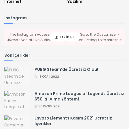
İnternet
Yazılım
Instagram
The Instagram Access Token is expired, Go to the Customizer >
TAKIP ET
JNews : Social, Like & View > Instagram Feed Setting, to to refresh it.
Son İçerikler
PUBG Steam’de Ücretsiz Oldu!
15 OCAK 2022
Amazon Prime League of Legends Ücretsiz
650 RP Alma Yöntemi
30 KASIM 2021
Envato Elements Kasım 2021 Ücretsiz
İçerikler