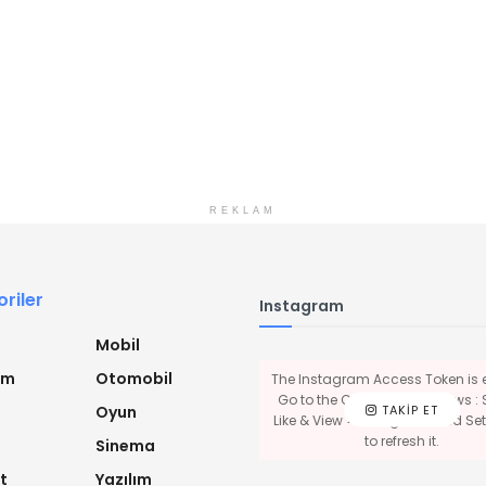
REKLAM
riler
Instagram
Mobil
ım
Otomobil
The Instagram Access Token is e
Go to the Customizer > JNews : 
TAKIP ET
Oyun
Like & View > Instagram Feed Sett
to refresh it.
Sinema
t
Yazılım