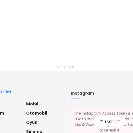
REKLAM
riler
Instagram
Mobil
ım
Otomobil
The Instagram Access Token is e
Go to the Customizer > JNews : 
TAKIP ET
Oyun
Like & View > Instagram Feed Sett
to refresh it.
Sinema