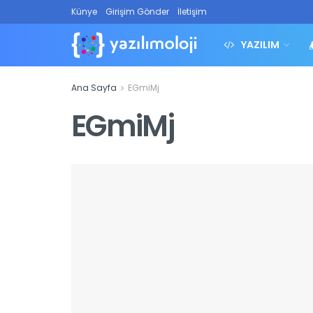
Künye
Girişim Gönder
İletişim
YAZILIM
Ana Sayfa
EGmiMj
EGmiMj