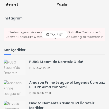
İnternet
Yazılım
Instagram
The Instagram Access Token is expired, Go to the Customizer >
TAKIP ET
JNews : Social, Like & View > Instagram Feed Setting, to to refresh it.
Son İçerikler
PUBG Steam’de Ücretsiz Oldu!
15 OCAK 2022
Amazon Prime League of Legends Ücretsiz
650 RP Alma Yöntemi
30 KASIM 2021
Envato Elements Kasım 2021 Ücretsiz
İçerikler